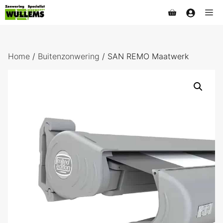
Ga
Me
naar
de
inhoud
Home
/
Buitenzonwering
/ SAN REMO Maatwerk