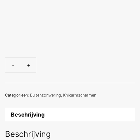
-
+
SAN
REMO
Maatwerk
aantal
Categorieën:
Buitenzonwering
,
Knikarmschermen
Beschrijving
Beschrijving