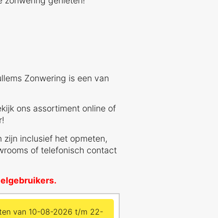
e zonwering genieten!
ullems Zonwering is een van
kijk ons assortiment online of
r!
 zijn inclusief het opmeten,
rooms of telefonisch contact
oelgebruikers.
ten van 10-08-2026 t/m 22-