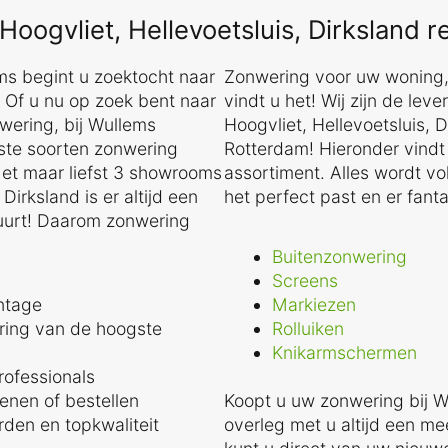
oogvliet, Hellevoetsluis, Dirksland 
ems begint u zoektocht naar
Zonwering voor uw woning, b
 Of u nu op zoek bent naar
vindt u het! Wij zijn de lev
wering, bij Wullems
Hoogvliet, Hellevoetsluis, D
este soorten zonwering
Rotterdam! Hieronder vindt 
Met maar liefst 3 showrooms
assortiment. Alles wordt v
Dirksland is er altijd een
het perfect past en er fantas
buurt! Daarom zonwering
Buitenzonwering
Screens
ntage
Markiezen
ring van de hoogste
Rolluiken
Knikarmschermen
ofessionals
kenen of bestellen
Koopt u uw zonwering bij W
den en topkwaliteit
overleg met u altijd een m