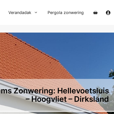
Verandadak
Pergola zonwering
ms Zonwering: Hellevoetsluis
– Hoogvliet – Dirksland