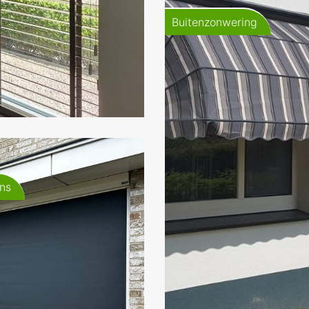
Buitenzonwering
ns