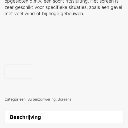
opgesloten d.m.v. een soort ritssluiting. Het screen is
zeer geschikt voor specifieke situaties, zoals een gevel
met veel wind of bij hoge gebouwen.
-
+
Zip
Screen
105
windvast
aantal
Categorieën:
Buitenzonwering
,
Screens
Beschrijving