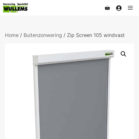
Ga
Me
naar
de
inhoud
Home
/
Buitenzonwering
/ Zip Screen 105 windvast