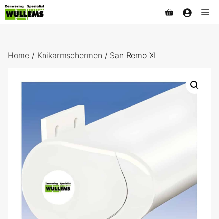
Ga
Me
naar
de
inhoud
Home
/
Knikarmschermen
/ San Remo XL