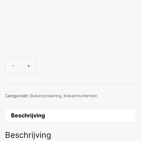
-
+
San
Remo
XL
aantal
Categorieën:
Buitenzonwering
,
Knikarmschermen
Beschrijving
Beschrijving