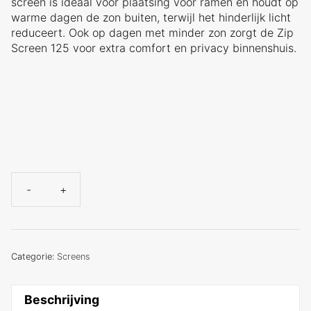
screen is ideaal voor plaatsing voor ramen en houdt op
warme dagen de zon buiten, terwijl het hinderlijk licht
reduceert. Ook op dagen met minder zon zorgt de Zip
Screen 125 voor extra comfort en privacy binnenshuis.
-
+
Zip
Screen
125
windvast
aantal
Categorie:
Screens
Beschrijving