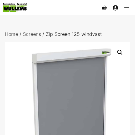
Ga
Me
naar
de
inhoud
Home
/
Screens
/ Zip Screen 125 windvast