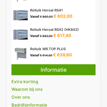
prijs
prijs
was:
is:
€ 732,00.
€ 512,40.
Rolluik Heroal RS41
Oorspronkelijke
Huidige
€
602,00
Vanaf
€
860,00
prijs
prijs
was:
is:
€ 860,00.
€ 602,00.
Rolluik Heroal RS42 (HK842)
Oorspronkelijke
Huidige
€
617,40
Vanaf
€
882,00
prijs
prijs
was:
is:
€ 882,00.
€ 617,40.
Rolluik WR.TOP PLUS
Oorspronkelijke
Huidige
€
639,80
Vanaf
€
914,00
prijs
prijs
was:
is:
€ 914,00.
€ 639,80.
Informatie
Extra korting
Waarom bij ons
Over ons
Bedrijfsinformatie